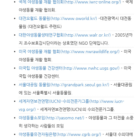
국제 야생동물 재활 협의회(http://www.iwrc-online.org/)
- 국제
야생동물 재활 협의회.
대전오월드 동물원(http://www.oworld.kr/)
-대전광역시 대전동
물원 (대전오월드 주랜드)
대한야생동물생태연구협회(http://www.walr.or.kr/)
- 2005년까
지 조수보호감시단이라는 상호였던 NGO 단체입니다.
미국 야생동물 재활 협회(http://www.nwrawildlife.org/)
- 미국
야생동물 재활 협회.
미국립 야생동물 건강센터(http://www.nwhc.usgs.gov/)
- 미국
국립 야생동물 건강센터.
서울대공원 동물원(http://grandpark.seoul.go.kr/)
- 서울대공원
에 있는 서울특별시 서울동물원.
세계자연보전연맹(IUCN)-수의전문가그룹(http://www.iucn-
vsg.org/)
- 세계자연보전연맹(IUCN)의 수의전문가그룹.
야생동물소모임(http://yasomo.net/)
- 야생동물과 그 터전을 소중
히 생각하는 사람들의 모임
야생동물유전자원은행(http://www.cgrb.org/)
- 서울대 수의대에